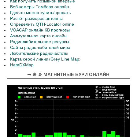
Как получить позывной впервые
Веб-камеры Тамбова онлайн
Где/что можно купить/продать
Расчёт размеров антенны
Определить QTH-Locator online
VOACAP онлайн КВ прогнозы
Азимутальная карта онлайн
Радиолюбительские ресурсы
Сайты радиолюбителей мира
Любительские радиочастоты
Карта серой линии
Grey Line Map
(
)
HamDXMap
➡ ☀ 📡 МАГНИТНЫЕ БУРИ ОНЛАЙН