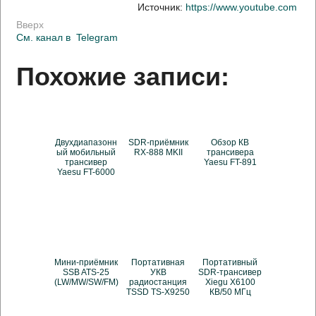
Источник:
https://www.youtube.com
Вверх
См. канал в
Telegram
Похожие записи:
Двухдиапазонн
SDR-приёмник
Обзор КВ
ый мобильный
RX-888 MKII
трансивера
трансивер
Yaesu FT-891
Yaesu FT-6000
Мини-приёмник
Портативная
Портативный
SSB ATS-25
УКВ
SDR-трансивер
(LW/MW/SW/FM)
радиостанция
Xiegu X6100
TSSD TS-X9250
КВ/50 МГц