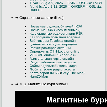
Tuvalu: Aug 3-9, 2026 -- T2JK -- QSL via: LoTW
Aland Is: Aug 3-12, 2026 -- OH0ERF -- QSL via:
DK0ERF
➡ Справочные ссылки (links)
Позывные радиолюбителей R3R
Позывные R3R («безымянные»)
Коллективные радиостанции R3R
Как получить позывной впервые
Веб-камеры Тамбова онлайн
Где/что можно купить/продать
Расчёт размеров антенны
Определить QTH-Locator online
VOACAP онлайн КВ прогнозы
Азимутальная карта онлайн
Радиолюбительские ресурсы
Сайты радиолюбителей мира
Любительские радиочастоты
Карта серой линии
Grey Line Map
(
)
HamDXMap
➡ ☀ 📡 Магнитные бури онлайн