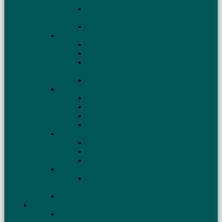
конца
Удлинённый вариант W3DZZ на 160, 80, 40
и 10 м
Необычная антенна для диапазона 160 м
Многодиапазонные вертикалы
Антенна на 20, 30, 40 м для походов
Антенна UA1DZ
Многодиапазонная «полуволновая»
антенна
Антенна для дачи — вертикал
Установка антенн
Мачта для антенны
Молниезащита антенн
Когда нет места для противовесов
Влияние крыши на работу КВ антенн
Антенны из коаксиального кабеля
Антенна Двойная Базука
Antena doble bazooka
Коаксиальные вертикальные антенны
Производство антенн
Где купить готовую антенну, трансивер,
усилитель
Антенны для WARC диапазонов
Настройка антенн
Согласование антенны с фидером