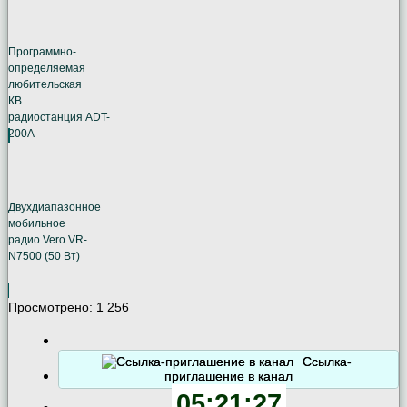
Программно-
определяемая
любительская
КВ
радиостанция ADT-
200A
Двухдиапазонное
мобильное
радио Vero VR-
N7500 (50 Вт)
Просмотрено:
1 256
Ссылка-
приглашение в канал
05:21:28