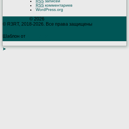
RSS
записей
RSS
комментариев
WordPress.org
R3RTambov
© 2026
© R3RT, 2018-2026. Все права защищены
Шаблон от
WP Puzzle
➤