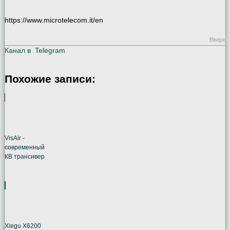
https://www.microtelecom.it/en
Вверх
Канал в
Telegram
Похожие записи:
VisAir -
современный
КВ трансивер
Xiegu X6200