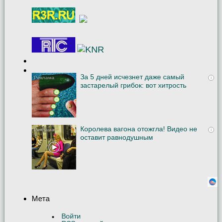
За 5 дней исчезнет даже самый
i
застарелый грибок: вот хитрость
Королева вагона отожгла! Видео не
i
оставит равнодушным
Мета
Войти