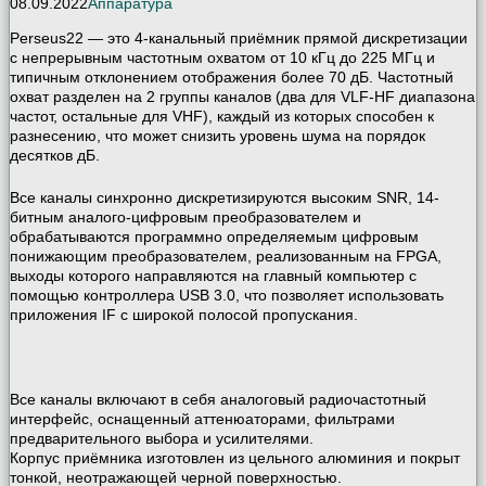
08.09.2022
Аппаратура
Perseus22 — это 4-канальный приёмник прямой дискретизации
с непрерывным частотным охватом от 10 кГц до 225 МГц и
типичным отклонением отображения более 70 дБ. Частотный
охват разделен на 2 группы каналов (два для VLF-HF диапазона
частот, остальные для VHF), каждый из которых способен к
разнесению, что может снизить уровень шума на порядок
десятков дБ.
Все каналы синхронно дискретизируются высоким SNR, 14-
битным аналого-цифровым преобразователем и
обрабатываются программно определяемым цифровым
понижающим преобразователем, реализованным на FPGA,
выходы которого направляются на главный компьютер с
помощью контроллера USB 3.0, что позволяет использовать
приложения IF с широкой полосой пропускания.
Все каналы включают в себя аналоговый радиочастотный
интерфейс, оснащенный аттенюаторами, фильтрами
предварительного выбора и усилителями.
Корпус приёмника изготовлен из цельного алюминия и покрыт
тонкой, неотражающей черной поверхностью.