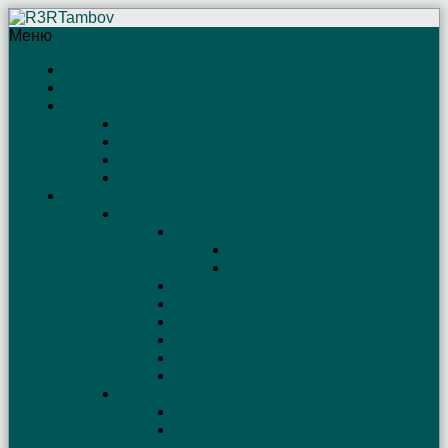
Меню
Главная
Рейтинг
Тамбов
Сайты R3R
Веб-камеры Тамбова
СМИ
Отъяссы
КВ Антенны
Проволочные антенны (схемы)
Простые КВ антенны
Простые антенны для экспедиций
Простой вертикал на 80 м
Антенна Sloper (слопер)
Антенна Бевереджа
Антенна Open Sleeve
Шестидиапазонная антенна
Антенна на все КВ и УКВ диапазоны
Антенна «бедного» радиолюбителя
Антенны на 160 метров
Простые антенны диапазона 160 м
Антенна на 160-80-40 м, запитываемая с