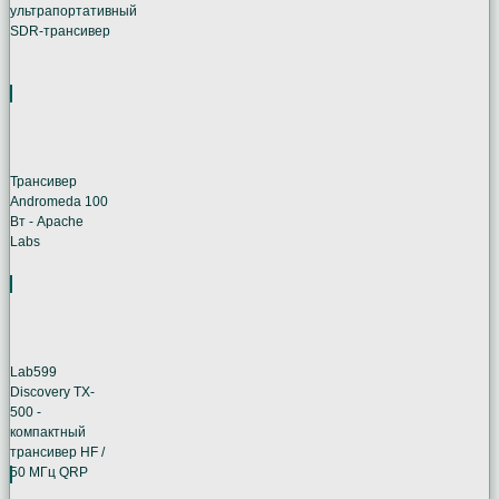
ультрапортативный
SDR-трансивер
Трансивер
Andromeda 100
Вт - Apache
Labs
Lab599
Discovery TX-
500 -
компактный
трансивер HF /
50 МГц QRP