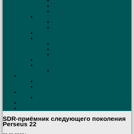
Длина кабеля питания антенны
Выбираем антенный балун (Balun)
Трансформатор для симметричных антенн
АСУ. Схемы. Антенные тюнеры
Коаксиальный кабель
Схема и описание Г-образного СУ
Простой способ настройки антенны
Борьба с помехами телевизору
Причины телевизионных помех
Как возникают и как устранить помехи
Фильтры для устранения помех TV
Коаксиальные трапы своими руками
Эквивалент нагрузки своими руками
Эквивалент антенны
Трансиверы КВ
Удалённое управление трансивером
Защита трансивера от статики
УМ
КВ Усилители мощности (схемы)
Contest
QSL
SDR-приёмник следующего поколения
Perseus 22