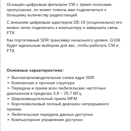
Оснащён цифровым фильтром CW с тремя полосами
пропускания, он может помочь вам подключиться к
большему количеству радиостанций.
С внешним цифровым адаптером DE-19 (опционально) его
можно легко подключить к компьютеру и завершить связь
FT8.
Как портативный SDR трансивер начального уровня, G106
будет идеальным выбором для вас, чтобы работать CW и
FT8.
Основные характеристики:
➣ Высокопроизводительная схема ядра SDR
➣ Компактная и прочная структура
➣ Передача и прием всех любительских частотных
диапазонов в пределах 3,8 ~ 29,7 МГц
➣ Широковещательный прием WFM
➣ Коротковолновый полный диапазон непрерывного
приема
➣ Любительская передача данных доступна
➣ Компьютерное управление доступно