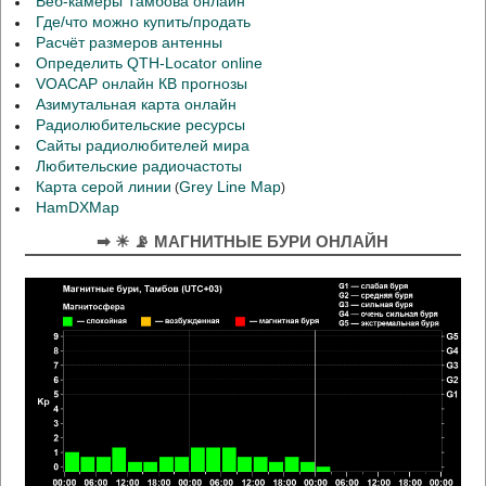
Веб-камеры Тамбова онлайн
Где/что можно купить/продать
Расчёт размеров антенны
Определить QTH-Locator online
VOACAP онлайн КВ прогнозы
Азимутальная карта онлайн
Радиолюбительские ресурсы
Сайты радиолюбителей мира
Любительские радиочастоты
Карта серой линии
Grey Line Map
(
)
HamDXMap
➡ ☀ 📡 МАГНИТНЫЕ БУРИ ОНЛАЙН