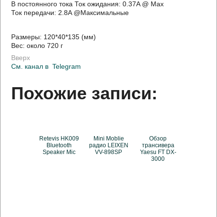
В постоянного тока Ток ожидания: 0.37A @ Max
Ток передачи: 2.8A @Максимальные
Размеры: 120*40*135 (мм)
Вес: около 720 г
Вверх
См. канал в
Telegram
Похожие записи:
Retevis HK009
Mini Moblie
Обзор
Bluetooth
радио LEIXEN
трансивера
Speaker Mic
VV-898SP
Yaesu FT DX-
3000