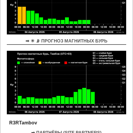
➡ ☀ 📡 ПРОГНОЗ МАГНИТНЫХ БУРЬ
R3RTambov
➡ ПАРТНЁРЫ (SITE PARTNERS)