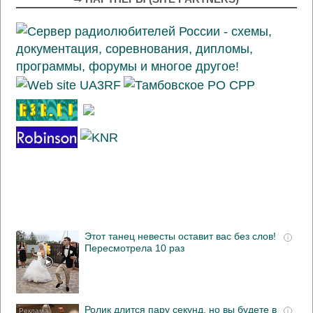
Этот танец невесты оставит вас без слов!
i
Пересмотрела 10 раз
Ролик длится пару секунд, но вы будете в
i