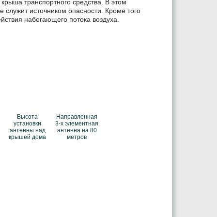
т крыша транспортного средства. В этом
не служит источником опасности. Кроме того
ействия набегающего потока воздуха.
Высота
Направленная
установки
3-х элементная
антенны над
антенна на 80
крышей дома
метров