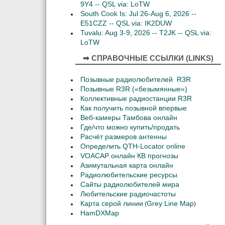
9Y4 -- QSL via: LoTW
South Cook Is: Jul 26-Aug 6, 2026 --
E51CZZ -- QSL via: IK2DUW
Tuvalu: Aug 3-9, 2026 -- T2JK -- QSL via:
LoTW
➡ СПРАВОЧНЫЕ ССЫЛКИ (LINKS)
Позывные радиолюбителей R3R
Позывные R3R («безымянные»)
Коллективные радиостанции R3R
Как получить позывной впервые
Веб-камеры Тамбова онлайн
Где/что можно купить/продать
Расчёт размеров антенны
Определить QTH-Locator online
VOACAP онлайн КВ прогнозы
Азимутальная карта онлайн
Радиолюбительские ресурсы
Сайты радиолюбителей мира
Любительские радиочастоты
Карта серой линии
Grey Line Map
(
)
HamDXMap