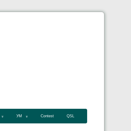
УМ
Contest
QSL