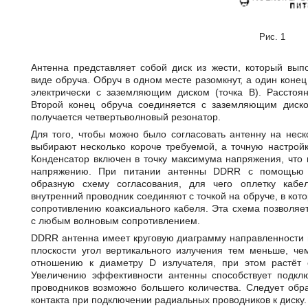
Рис. 1
Антенна представляет собой диск из жести, который вы
виде обруча. Обруч в одном месте разомкнут, а один конец
электрически с заземляющим диском (точка В). Расстоя
Второй конец обруча соединяется с заземляющим диско
получается четвертьволновый резонатор.
Для того, чтобы можно было согласовать антенну на неск
выбирают несколько короче требуемой, а точную настрой
Конденсатор включен в точку максимума напряжения, что 
напряжению. При питании антенны DDRR с помощью к
образную схему согласования, для чего оплетку каб
внутренний проводник соединяют с точкой на обруче, в ко
сопротивлению коаксиального кабеля. Эта схема позволяе
с любым волновым сопротивлением.
DDRR антенна имеет круговую диаграмму направленности в
плоскости угол вертикального излучения тем меньше, ч
отношению к диаметру D излучателя, при этом растёт 
Увеличению эффективности антенны способствует подкл
проводников возможно большего количества. Следует обра
контакта при подключении радиальных проводников к диску.