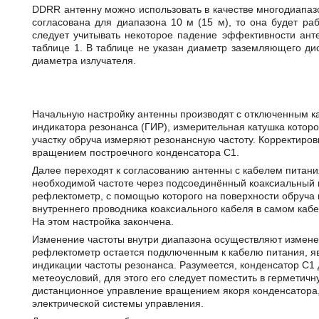
DDRR антенну можно использовать в качестве многодиапаз
согласована для диапазона 10 м (15 м), то она будет раб
следует учитывать некоторое падение эффективности ан
таблице 1. В таблице не указан диаметр заземляющего ди
диаметра излучателя.
Начальную настройку антенны производят с отключенным к
индикатора резонанса (ГИР), измерительная катушка которог
участку обруча измеряют резонансную частоту. Корректиро
вращением построечного конденсатора С1.
Далее переходят к согласованию антенны с кабелем питания
необходимой частоте через подсоединённый коаксиальный
рефлектометр, с помощью которого на поверхности обруча н
внутреннего проводника коаксиального кабеля в самом каб
На этом настройка закончена.
Изменение частоты внутри диапазона осуществляют измене
рефлектометр остается подключенным к кабелю питания, я
индикации частоты резонанса. Разумеется, конденсатор С
метеоусловий, для этого его следует поместить в гермети
дистанционное управление вращением якоря конденсатора
электрической системы управления.