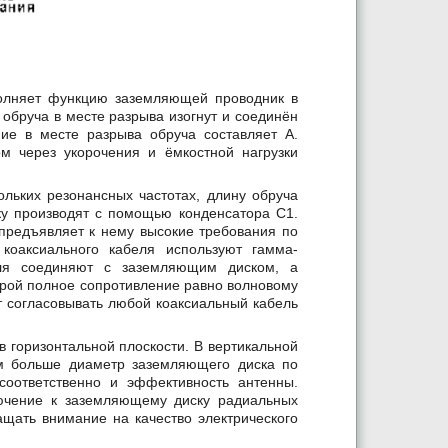
полняет функцию заземляющей проводник в
 обруча в месте разрыва изогнут и соединён
ние в месте разрыва обруча составляет А.
м через укорочения и ёмкостной нагрузки
ольких резонансных частотах, длину обруча
ку производят с помощью конденсатора С1.
предъявляет к нему высокие требования по
оаксиального кабеля используют гамма-
еля соединяют с заземляющим диском, а
торой полное сопротивление равно волновому
т согласовывать любой коаксиальный кабель
 горизонтальной плоскости. В вертикальной
ем больше диаметр заземляющего диска по
соответственно и эффективность антенны.
ючение к заземляющему диску радиальных
щать внимание на качество электрического