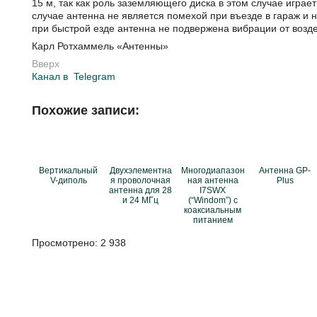
15 м, так как роль заземляющего диска в этом случае играе
случае антенна не является помехой при въезде в гараж и 
при быстрой езде антенна не подвержена вибрации от возд
Карл Ротхаммель «Антенны»
Вверх
Канал в
Telegram
Похожие записи:
Вертикальный
Двухэлементна
Многодиапазон
Антенна GP-
V-диполь
я проволочная
ная антенна
Plus
антенна для 28
I7SWX
и 24 МГц
(“Windom”) с
коаксиальным
питанием
Просмотрено:
2 938