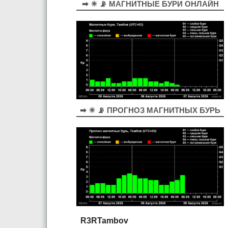
➡ ☀ 📡 МАГНИТНЫЕ БУРИ ОНЛАЙН
➡ ☀ 📡 ПРОГНОЗ МАГНИТНЫХ БУРЬ
R3RTambov