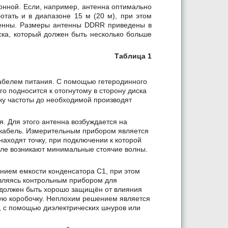
онной. Если, например, антенна оптимально
отать и в диапазоне 15 м (20 м), при этом
тенны. Размеры антенны DDRR приведены в
ска, который должен быть несколько больше
Таблица 1
абелем питания. С помощью гетеродинного
о подносится к отогнутому в сторону диска
вку частоты до необходимой производят
. Для этого антенна возбуждается на
 кабель. Измерительным прибором является
аходят точку, при подключении к которой
еле возникают минимальные стоячие волны.
нием емкости конденсатора С1, при этом
вляясь контрольным прибором для
1 должен быть хорошо защищён от влияния
чную коробочку. Неплохим решением является
, с помощью диэлектрических шнуров или