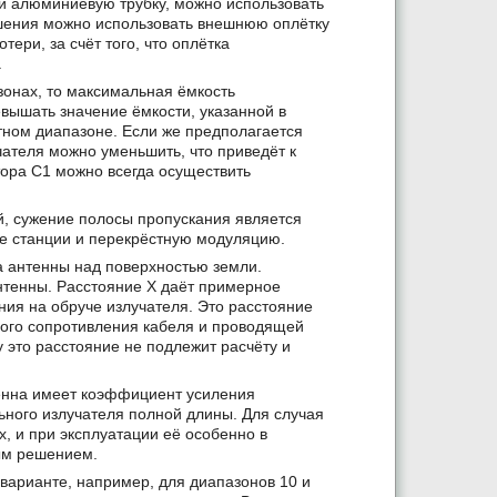
и алюминиевую трубку, можно использовать
ешения можно использовать внешнюю оплётку
тери, за счёт того, что оплётка
.
зонах, то максимальная ёмкость
вышать значение ёмкости, указанной в
отном диапазоне. Если же предполагается
чателя можно уменьшить, что приведёт к
ора С1 можно всегда осуществить
й, сужение полосы пропускания является
ые станции и перекрёстную модуляцию.
а антенны над поверхностью земли.
нтенны. Расстояние Х даёт примерное
ния на обруче излучателя. Это расстояние
ового сопротивления кабеля и проводящей
 это расстояние не подлежит расчёту и
енна имеет коэффициент усиления
льного излучателя полной длины. Для случая
 и при эксплуатации её особенно в
ным решением.
варианте, например, для диапазонов 10 и