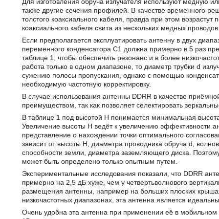
Для изготовления обруча излучателя используют медную ил
также другие сечения профилей. В качестве временного р
толстого коаксиального кабеля, правда при этом возрастут по
коаксиального кабеля свита из нескольких медных проводов
Если предполагается эксплуатировать антенну в двух диапа
переменного конденсатора С1 должна примерно в 5 раз пре
таблице 1, чтобы обеспечить резонанс и в более низкочаст
работа только в одном диапазоне, то диаметр трубки d излу
сужению полосы пропускания, однако с помощью конденсат
необходимую частотную корректировку.
В случае использования антенны DDRR в качестве приёмно
преимуществом, так как позволяет селектировать зеркальн
В таблице 1 под высотой Н понимается минимальная высот
Увеличение высоты Н ведёт к увеличению эффективности а
представление о нахождении точки оптимального согласова
зависит от высоты H, диаметра проводника обруча d, волн
способности земли, диаметра заземляющего диска. Поэтому
может быть определено только опытным путем.
Экспериментальные исследования показали, что DDRR ант
примерно на 2,5 дБ хуже, чем у четвертьволнового вертика
размещения антенны, например на больших плоских крышах,
низкочастотных диапазонах, эта антенна является идеаль
Очень удобна эта антенна при применении её в мобильном 