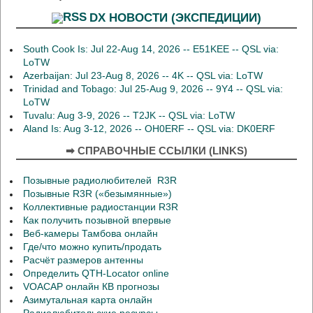
DX НОВОСТИ (ЭКСПЕДИЦИИ)
South Cook Is: Jul 22-Aug 14, 2026 -- E51KEE -- QSL via:
LoTW
Azerbaijan: Jul 23-Aug 8, 2026 -- 4K -- QSL via: LoTW
Trinidad and Tobago: Jul 25-Aug 9, 2026 -- 9Y4 -- QSL via:
LoTW
Tuvalu: Aug 3-9, 2026 -- T2JK -- QSL via: LoTW
Aland Is: Aug 3-12, 2026 -- OH0ERF -- QSL via: DK0ERF
➡ СПРАВОЧНЫЕ ССЫЛКИ (LINKS)
Позывные радиолюбителей R3R
Позывные R3R («безымянные»)
Коллективные радиостанции R3R
Как получить позывной впервые
Веб-камеры Тамбова онлайн
Где/что можно купить/продать
Расчёт размеров антенны
Определить QTH-Locator online
VOACAP онлайн КВ прогнозы
Азимутальная карта онлайн