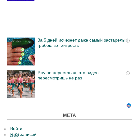
За 5 дней исчезнет даже самый застарелый
i
грибок: вот хитрость
Ржу не переставая, это видео
i
пересмотришь не раз
МЕТА
Войти
RSS
записей