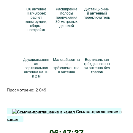
Об антенне
Расширение
Дистанционны
Half-Sloper:
полосы
й антенный
расчёт
пропускания
переключатель
конструкции,
80-метровых
сборка,
диполей
настройка
Двухдиапазонн
Малогабаритна
Вертикальная
ая
я
трёхдиапазонн
вертикальная
трёхэлементна
ая антенна без
антенна на 10
я антенна
трапов
и 2 м
Просмотрено:
2 049
Ссылка-приглашение в
канал