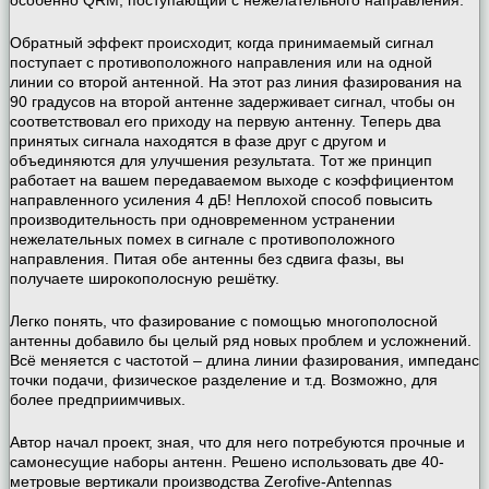
Обратный эффект происходит, когда принимаемый сигнал
поступает с противоположного направления или на одной
линии со второй антенной. На этот раз линия фазирования на
90 градусов на второй антенне задерживает сигнал, чтобы он
соответствовал его приходу на первую антенну. Теперь два
принятых сигнала находятся в фазе друг с другом и
объединяются для улучшения результата. Тот же принцип
работает на вашем передаваемом выходе с коэффициентом
направленного усиления 4 дБ! Неплохой способ повысить
производительность при одновременном устранении
нежелательных помех в сигнале с противоположного
направления. Питая обе антенны без сдвига фазы, вы
получаете широкополосную решётку.
Легко понять, что фазирование с помощью многополосной
антенны добавило бы целый ряд новых проблем и усложнений.
Всё меняется с частотой – длина линии фазирования, импеданс
точки подачи, физическое разделение и т.д. Возможно, для
более предприимчивых.
Автор начал проект, зная, что для него потребуются прочные и
самонесущие наборы антенн. Решено использовать две 40-
метровые вертикали производства Zerofive-Antennas