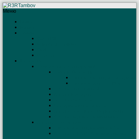
Меню
Главная
Рейтинг
Тамбов
Сайты R3R
Веб-камеры Тамбова
СМИ
Отъяссы
КВ Антенны
Проволочные антенны (схемы)
Простые КВ антенны
Простые антенны для экспедиций
Простой вертикал на 80 м
Антенна Sloper (слопер)
Антенна Бевереджа
Антенна Open Sleeve
Шестидиапазонная антенна
Антенна на все КВ и УКВ диапазоны
Антенна «бедного» радиолюбителя
Антенны на 160 метров
Простые антенны диапазона 160 м
Антенна на 160-80-40 м, запитываемая с