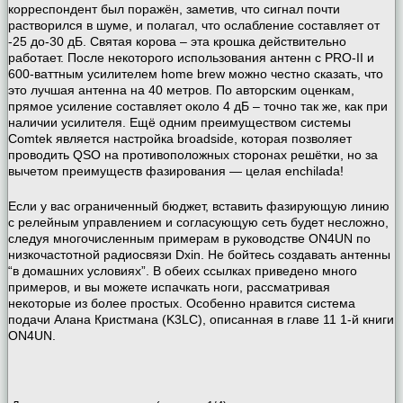
корреспондент был поражён, заметив, что сигнал почти
растворился в шуме, и полагал, что ослабление составляет от
-25 до-30 дБ. Святая корова – эта крошка действительно
работает. После некоторого использования антенн с PRO-II и
600-ваттным усилителем home brew можно честно сказать, что
это лучшая антенна на 40 метров. По авторским оценкам,
прямое усиление составляет около 4 дБ – точно так же, как при
наличии усилителя. Ещё одним преимуществом системы
Comtek является настройка broadside, которая позволяет
проводить QSO на противоположных сторонах решётки, но за
вычетом преимуществ фазирования — целая enchilada!
Если у вас ограниченный бюджет, вставить фазирующую линию
с релейным управлением и согласующую сеть будет несложно,
следуя многочисленным примерам в руководстве ON4UN по
низкочастотной радиосвязи Dxin. Не бойтесь создавать антенны
“в домашних условиях”. В обеих ссылках приведено много
примеров, и вы можете испачкать ноги, рассматривая
некоторые из более простых. Особенно нравится система
подачи Алана Кристмана (K3LC), описанная в главе 11 1-й книги
ON4UN.