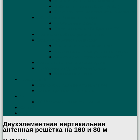
Длина кабеля питания антенны
Выбираем антенный балун (Balun)
Трансформатор для симметричных антенн
АСУ. Схемы. Антенные тюнеры
Коаксиальный кабель
Схема и описание Г-образного СУ
Простой способ настройки антенны
Борьба с помехами телевизору
Причины телевизионных помех
Как возникают и как устранить помехи
Фильтры для устранения помех TV
Коаксиальные трапы своими руками
Эквивалент нагрузки своими руками
Эквивалент антенны
Трансиверы КВ
Удалённое управление трансивером
Защита трансивера от статики
УМ
КВ Усилители мощности (схемы)
Contest
QSL
Двухэлементная вертикальная
антенная решётка на 160 и 80 м