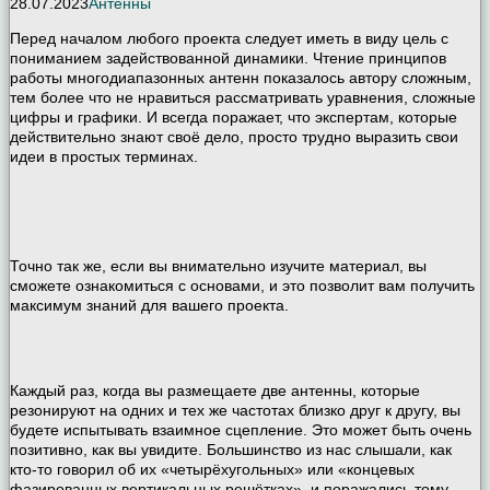
28.07.2023
Антенны
Перед началом любого проекта следует иметь в виду цель с
пониманием задействованной динамики. Чтение принципов
работы многодиапазонных антенн показалось автору сложным,
тем более что не нравиться рассматривать уравнения, сложные
цифры и графики. И всегда поражает, что экспертам, которые
действительно знают своё дело, просто трудно выразить свои
идеи в простых терминах.
Точно так же, если вы внимательно изучите материал, вы
сможете ознакомиться с основами, и это позволит вам получить
максимум знаний для вашего проекта.
Каждый раз, когда вы размещаете две антенны, которые
резонируют на одних и тех же частотах близко друг к другу, вы
будете испытывать взаимное сцепление. Это может быть очень
позитивно, как вы увидите. Большинство из нас слышали, как
кто-то говорил об их «четырёхугольных» или «концевых
фазированных вертикальных решётках», и поражались тому,