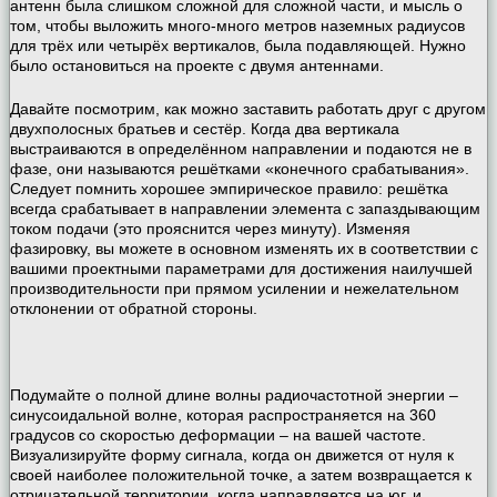
антенн была слишком сложной для сложной части, и мысль о
том, чтобы выложить много-много метров наземных радиусов
для трёх или четырёх вертикалов, была подавляющей. Нужно
было остановиться на проекте с двумя антеннами.
Давайте посмотрим, как можно заставить работать друг с другом
двухполосных братьев и сестёр. Когда два вертикала
выстраиваются в определённом направлении и подаются не в
фазе, они называются решётками «конечного срабатывания».
Следует помнить хорошее эмпирическое правило: решётка
всегда срабатывает в направлении элемента с запаздывающим
током подачи (это прояснится через минуту). Изменяя
фазировку, вы можете в основном изменять их в соответствии с
вашими проектными параметрами для достижения наилучшей
производительности при прямом усилении и нежелательном
отклонении от обратной стороны.
Подумайте о полной длине волны радиочастотной энергии –
синусоидальной волне, которая распространяется на 360
градусов со скоростью деформации – на вашей частоте.
Визуализируйте форму сигнала, когда он движется от нуля к
своей наиболее положительной точке, а затем возвращается к
отрицательной территории, когда направляется на юг, и,