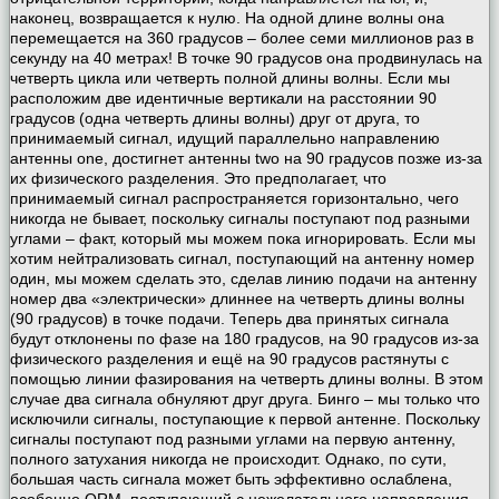
наконец, возвращается к нулю. На одной длине волны она
перемещается на 360 градусов – более семи миллионов раз в
секунду на 40 метрах! В точке 90 градусов она продвинулась на
четверть цикла или четверть полной длины волны. Если мы
расположим две идентичные вертикали на расстоянии 90
градусов (одна четверть длины волны) друг от друга, то
принимаемый сигнал, идущий параллельно направлению
антенны one, достигнет антенны two на 90 градусов позже из-за
их физического разделения. Это предполагает, что
принимаемый сигнал распространяется горизонтально, чего
никогда не бывает, поскольку сигналы поступают под разными
углами – факт, который мы можем пока игнорировать. Если мы
хотим нейтрализовать сигнал, поступающий на антенну номер
один, мы можем сделать это, сделав линию подачи на антенну
номер два «электрически» длиннее на четверть длины волны
(90 градусов) в точке подачи. Теперь два принятых сигнала
будут отклонены по фазе на 180 градусов, на 90 градусов из-за
физического разделения и ещё на 90 градусов растянуты с
помощью линии фазирования на четверть длины волны. В этом
случае два сигнала обнуляют друг друга. Бинго – мы только что
исключили сигналы, поступающие к первой антенне. Поскольку
сигналы поступают под разными углами на первую антенну,
полного затухания никогда не происходит. Однако, по сути,
большая часть сигнала может быть эффективно ослаблена,
особенно QRM, поступающий с нежелательного направления.