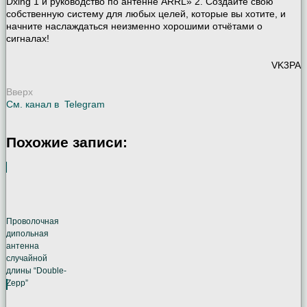
Dxing 1 и руководство по антенне ARRL» 2. Создайте свою
собственную систему для любых целей, которые вы хотите, и
начните наслаждаться неизменно хорошими отчётами о
сигналах!
VK3PA
Вверх
См. канал в
Telegram
Похожие записи:
Проволочная
дипольная
антенна
случайной
длины “Double-
Zepp”