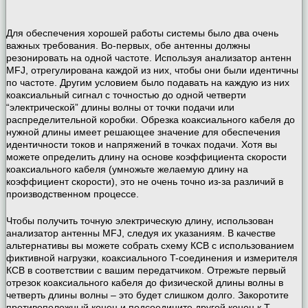
Для обеспечения хорошей работы системы было два очень
важных требования. Во-первых, обе антенны должны
резонировать на одной частоте. Используя анализатор антенн
MFJ, отрегулирована каждой из них, чтобы они были идентичны
по частоте. Другим условием было подавать на каждую из них
коаксиальный сигнал с точностью до одной четверти
“электрической” длины волны от точки подачи или
распределительной коробки. Обрезка коаксиального кабеля до
нужной длины имеет решающее значение для обеспечения
идентичности токов и напряжений в точках подачи. Хотя вы
можете определить длину на основе коэффициента скорости
коаксиального кабеля (умножьте желаемую длину на
коэффициент скорости), это не очень точно из-за различий в
производственном процессе.
Чтобы получить точную электрическую длину, использован
анализатор антенны MFJ, следуя их указаниям. В качестве
альтернативы вы можете собрать схему КСВ с использованием
фиктивной нагрузки, коаксиального T-соединения и измерителя
КСВ в соответствии с вашим передатчиком. Отрежьте первый
отрезок коаксиального кабеля до физической длины волны в
четверть длины волны – это будет слишком долго. Закоротите
противоположный конец и подсоедините другой конец к Т-