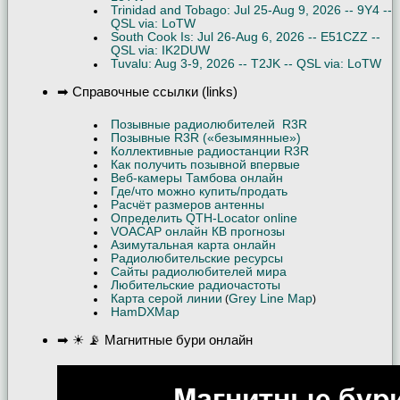
Trinidad and Tobago: Jul 25-Aug 9, 2026 -- 9Y4 --
QSL via: LoTW
South Cook Is: Jul 26-Aug 6, 2026 -- E51CZZ --
QSL via: IK2DUW
Tuvalu: Aug 3-9, 2026 -- T2JK -- QSL via: LoTW
➡ Справочные ссылки (links)
Позывные радиолюбителей R3R
Позывные R3R («безымянные»)
Коллективные радиостанции R3R
Как получить позывной впервые
Веб-камеры Тамбова онлайн
Где/что можно купить/продать
Расчёт размеров антенны
Определить QTH-Locator online
VOACAP онлайн КВ прогнозы
Азимутальная карта онлайн
Радиолюбительские ресурсы
Сайты радиолюбителей мира
Любительские радиочастоты
Карта серой линии
Grey Line Map
(
)
HamDXMap
➡ ☀ 📡 Магнитные бури онлайн