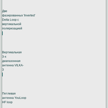
Две
фазированных 'Inverted'
Delta Loop с
вертикальной
поляризацией
Вертикальная
3-х
диапазонная
антенна VILKA-
3
Петлевая
антенна YouLoop
HF loop