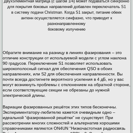
Двухэлементная матрица (с шагом 1/4) может подаваться синхронно
для покрытия боковых направлений добавлен переключатель S1
в систему подачи Christman. Когда S1 закрыт, питание обеих
антенн осуществляется синфазно, что приводит к
разнонаправленному
боковому излучению
Обратите внимание на разницу в линиях фазирования – это
отличие конструкции от используемой модели с углом наклона
90 градусов. Переключение S1 позволяет использовать
широкополосный сигнал для обеспечения QSO в обоих
направлениях, или S2 для обеспечения направленности. Вы
почти всегда достигнете вероятного усиления в 4 дБ, но у вас
могут возникнуть проблемы с отклонением на обратной стороне,
если соответствующие секции не обрезаны до нужной
электрической длины.
Вариации фазированных решёток этих типов бесконечны.
Экспериментатору-любителю кажется очевидным одно –
идеальной “фазированной решётки” не существует. При
рассмотрении многих сложностей и альтернатив хорошими
справочниками являются ON4UN “Низкочастотная радиосвязь