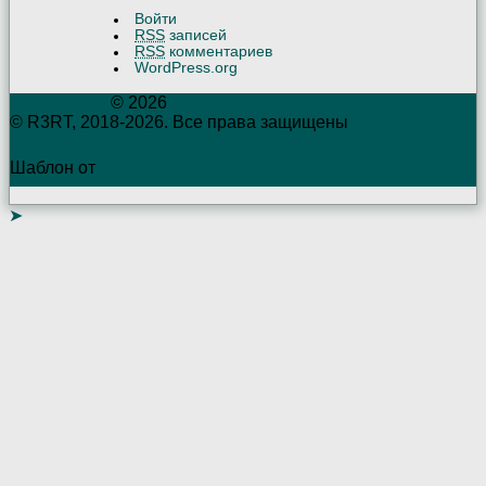
Войти
RSS
записей
RSS
комментариев
WordPress.org
R3RTambov
© 2026
© R3RT, 2018-2026. Все права защищены
Шаблон от
WP Puzzle
➤