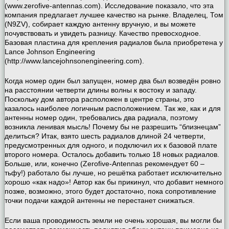
(www.zerofive-antennas.com). Исследование показало, что эта
компания предлагает лучшее качество на рынке. Владелец, Том
(N9ZV), собирает каждую антенну вручную, и вы можете
почувствовать и увидеть разницу. Качество превосходное.
Базовая пластина для крепления радиалов была приобретена у
Lance Johnson Engineering
(http://www.lancejohnsonengineering.com).
Когда номер один был запущен, номер два был возведён ровно
на расстоянии четверти длины волны к востоку и западу.
Поскольку дом автора расположен в центре страны, это
казалось наиболее логичным расположением. Так же, как и для
антенны номер один, требовались два радиала, поэтому
возникла ленивая мысль! Почему бы не разрешить “близнецам”
делиться? Итак, взято шесть радиалов длиной 24 четверти,
предусмотренных для одного, и подключил их к базовой плате
второго номера. Осталось добавить только 18 новых радиалов.
Больше, или, конечно (Zerofive-Antennas рекомендует 60 –
тьфу!) работало бы лучше, но решётка работает исключительно
хорошо «как надо»! Автор как бы прикинул, что добавит немного
позже, возможно, этого будет достаточно, пока сопротивление
точки подачи каждой антенны не перестанет снижаться.
Если ваша проводимость земли не очень хорошая, вы могли бы