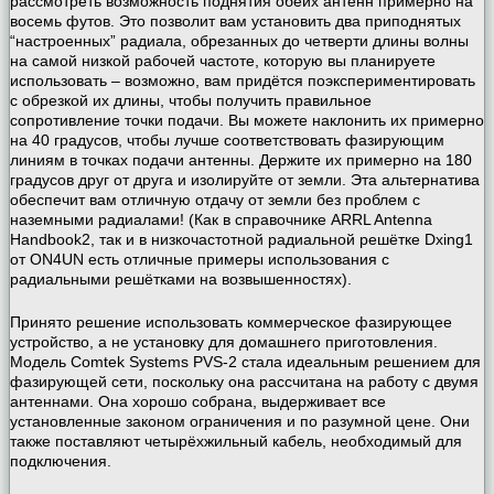
рассмотреть возможность поднятия обеих антенн примерно на
восемь футов. Это позволит вам установить два приподнятых
“настроенных” радиала, обрезанных до четверти длины волны
на самой низкой рабочей частоте, которую вы планируете
использовать – возможно, вам придётся поэкспериментировать
с обрезкой их длины, чтобы получить правильное
сопротивление точки подачи. Вы можете наклонить их примерно
на 40 градусов, чтобы лучше соответствовать фазирующим
линиям в точках подачи антенны. Держите их примерно на 180
градусов друг от друга и изолируйте от земли. Эта альтернатива
обеспечит вам отличную отдачу от земли без проблем с
наземными радиалами! (Как в справочнике ARRL Antenna
Handbook2, так и в низкочастотной радиальной решётке Dxing1
от ON4UN есть отличные примеры использования с
радиальными решётками на возвышенностях).
Принято решение использовать коммерческое фазирующее
устройство, а не установку для домашнего приготовления.
Модель Comtek Systems PVS-2 стала идеальным решением для
фазирующей сети, поскольку она рассчитана на работу с двумя
антеннами. Она хорошо собрана, выдерживает все
установленные законом ограничения и по разумной цене. Они
также поставляют четырёхжильный кабель, необходимый для
подключения.