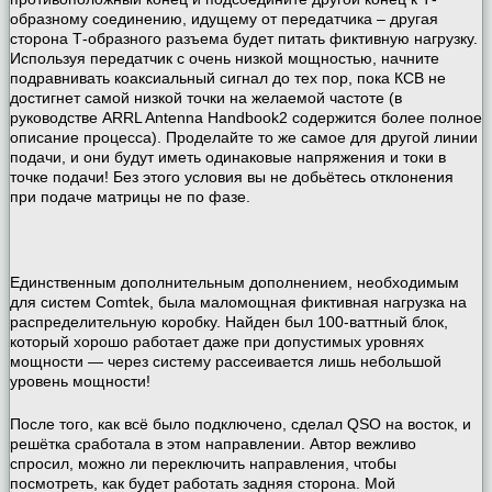
образному соединению, идущему от передатчика – другая
сторона Т-образного разъема будет питать фиктивную нагрузку.
Используя передатчик с очень низкой мощностью, начните
подравнивать коаксиальный сигнал до тех пор, пока КСВ не
достигнет самой низкой точки на желаемой частоте (в
руководстве ARRL Antenna Handbook2 содержится более полное
описание процесса). Проделайте то же самое для другой линии
подачи, и они будут иметь одинаковые напряжения и токи в
точке подачи! Без этого условия вы не добьётесь отклонения
при подаче матрицы не по фазе.
Единственным дополнительным дополнением, необходимым
для систем Comtek, была маломощная фиктивная нагрузка на
распределительную коробку. Найден был 100-ваттный блок,
который хорошо работает даже при допустимых уровнях
мощности — через систему рассеивается лишь небольшой
уровень мощности!
После того, как всё было подключено, сделал QSO на восток, и
решётка сработала в этом направлении. Автор вежливо
спросил, можно ли переключить направления, чтобы
посмотреть, как будет работать задняя сторона. Мой