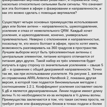
насколько относительно сильными были сигналы. Что означает
вся эта болтовня в эфире о фазировании и направленности, и
как это можно сделать с помощью вертикалов?
Существует четыре основных преимущества использования
двух или более антенн – направленность, шумоподавление,
усиление и отказ от нежелательного QRM. Каждый хочет
усиления, и шумоподавление, конечно, универсально
привлекательно. Неверно с отклонением и направленностью,
поскольку те, кто много болтает в эфире, просто хотят иметь
возможность разговаривать на 360 градусов в пространстве.
Лучшим выбором могут быть трёхэлементные антенны с
центральным элементом, питание которого отличается от
питания двух других. Такой набор из трёх элементов будет
излучать в одну сторону со значительным усилением – свыше 5
дБ – в сравнении с общей диаграммой направленности. Точно
так же, как при использовании усилителя. На рисунке 1, взятом
из справочника ARRL Antenna Handbook 2, показана другая
версия, в которой токи подаются биномиальным методом с
соотношением 1:2:1. Коэффициент усиления составляет около
5 дБ и является двунаправленным. Линии подачи имеют длину
волны ¾ по необходимости из-за интервала в ½ длины волны.
Преимущества заключаются в том, что такая система проста, не
требует реле или фазирующих блоков в точках подачи и более