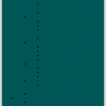
конца
Удлинённый вариант W3DZZ на 160, 80, 40
и 10 м
Необычная антенна для диапазона 160 м
Многодиапазонные вертикалы
Антенна на 20, 30, 40 м для походов
Антенна UA1DZ
Многодиапазонная «полуволновая»
антенна
Антенна для дачи — вертикал
Установка антенн
Мачта для антенны
Молниезащита антенн
Когда нет места для противовесов
Влияние крыши на работу КВ антенн
Антенны из коаксиального кабеля
Антенна Двойная Базука
Antena doble bazooka
Коаксиальные вертикальные антенны
Производство антенн
Где купить готовую антенну, трансивер,
усилитель
Антенны для WARC диапазонов
Настройка антенн
Согласование антенны с фидером