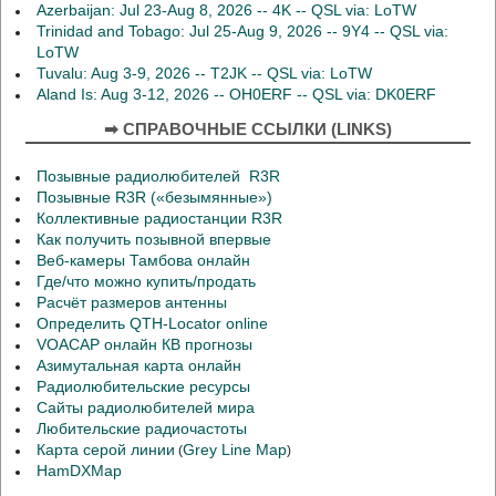
Azerbaijan: Jul 23-Aug 8, 2026 -- 4K -- QSL via: LoTW
Trinidad and Tobago: Jul 25-Aug 9, 2026 -- 9Y4 -- QSL via:
LoTW
Tuvalu: Aug 3-9, 2026 -- T2JK -- QSL via: LoTW
Aland Is: Aug 3-12, 2026 -- OH0ERF -- QSL via: DK0ERF
➡ СПРАВОЧНЫЕ ССЫЛКИ (LINKS)
Позывные радиолюбителей R3R
Позывные R3R («безымянные»)
Коллективные радиостанции R3R
Как получить позывной впервые
Веб-камеры Тамбова онлайн
Где/что можно купить/продать
Расчёт размеров антенны
Определить QTH-Locator online
VOACAP онлайн КВ прогнозы
Азимутальная карта онлайн
Радиолюбительские ресурсы
Сайты радиолюбителей мира
Любительские радиочастоты
Карта серой линии
Grey Line Map
(
)
HamDXMap