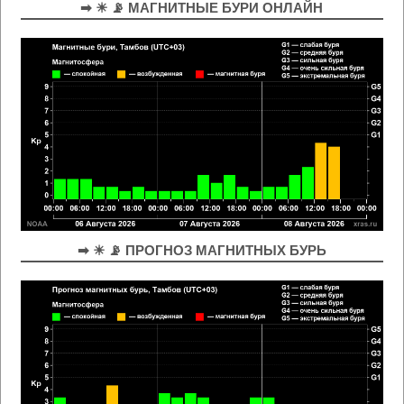
➡ ☀ 📡 МАГНИТНЫЕ БУРИ ОНЛАЙН
➡ ☀ 📡 ПРОГНОЗ МАГНИТНЫХ БУРЬ