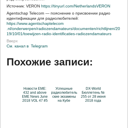
Источник: VERON
https://tinyurl.com/NetherlandsVERON
Agentschap Telecom — пояснение о присвоении радио
идентификации для радиолюбителей:
https://www.agentschaptelecom
.nl/onderwerpen/radiozendamateurs/documenten/richtlijnen/20
19/10/01/toewijzen-radio-identificaties-radiozendamateurs
Вверх
См. канал в
Telegram
Похожие записи:
Новости EME:
Успешные
DX-World
432 and above
радиолюбитель
Бюллетень №
EME News June
ские экзамены
255 от 28 июня
2018 VOL 47 #5
на Кубе
2018 года