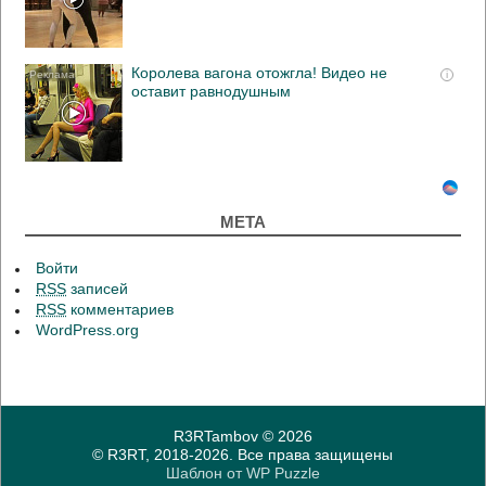
Королева вагона отожгла! Видео не
i
оставит равнодушным
МЕТА
Войти
RSS
записей
RSS
комментариев
WordPress.org
R3RTambov
© 2026
© R3RT, 2018-2026. Все права защищены
Шаблон от
WP Puzzle