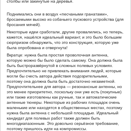
столбы или закинутые на деревья.
Поднимались они в воздух «песчаными гранатами»,
бросаемыми высоко из собачьего пускового устройства (для
бросания мячей).
Некоторые идеи сработали, другие провалились, но теперь,
кажется, нашёлся идеальный вариант, и это было большим
сюрпризом обнаружить, что это конструкция, которую уже
была опробована и отвергнута!
Вкратце: нужна была простая проволочная антенна,
которую можно бы было сделать самому. Она должна была
быть быстроразвёрнутой в сложных полевых условиях.
Предпочтительно не привлекать внимания людей, которые
могли бы счесть автора действия подозрительными,
поэтому она должна была быть достаточно незаметной.
Предпочтительнее для автора — резонансные антенны, но
это менее приоритетно, поскольку они уже есть (покупные)
или также изготовлены как ручные, так и автоматические
антенные тюнеры. Некоторые из рабочих площадок очень
маленькие или находятся в общественных местах, поэтому
нужна была антенна с небольшой площадью. Идеальный
кандидат для полевых работ также должен быть
многодиапазонным. Это довольно серьёзное требование,
поэтому пришлось идти на компромиссы.