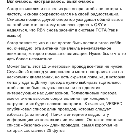
Включаюсь, настраиваюсь, выключаюсь
Автор извинился и вышел из разговора, чтобы не потерять
частоту, и снова сосредоточился на своей радиостанции.
Слишком поздно, другой оператор уже давал общий вызов
на этой частоте, поэтому пришлось сделать QSY и
надеяться, что RBN снова засечёт в системе POTA (так и
вышло).
Автор заявляет, что он не против быть послом этого хобби,
но, очевидно, эта антенна привлекла нежелательное
внимание, которое помешало активации. Нужно было что-то
чуть более незаметное.
Может быть, этот 12,5-метровый провод всё-таки не нужен.
Случайный провод универсален и может настраиваться на
нескольких диапазонах, но есть скрытая ловушка, в которую
легко угодить. Длину провода нужно выбирать тщательно,
чтобы он не был полуволновым ни на одном из
интересующих нас диапазонов. Полуволновые провода
имеют очень высокое сопротивление при концевой
нагрузке, и их будет сложно настроить. К счастью, VE3EED
опубликовал список длин проводов, которых следует
избегать (а их много). Поиск в интернете выдаст эту
информацию из нескольких источников. Он также составил
список «безопасных» длин проводов, самая короткая из
которых составляет 29 футов.