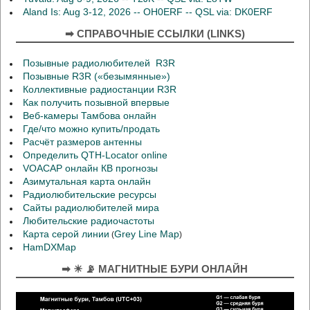
Aland Is: Aug 3-12, 2026 -- OH0ERF -- QSL via: DK0ERF
➡ СПРАВОЧНЫЕ ССЫЛКИ (LINKS)
Позывные радиолюбителей R3R
Позывные R3R («безымянные»)
Коллективные радиостанции R3R
Как получить позывной впервые
Веб-камеры Тамбова онлайн
Где/что можно купить/продать
Расчёт размеров антенны
Определить QTH-Locator online
VOACAP онлайн КВ прогнозы
Азимутальная карта онлайн
Радиолюбительские ресурсы
Сайты радиолюбителей мира
Любительские радиочастоты
Карта серой линии
Grey Line Map
(
)
HamDXMap
➡ ☀ 📡 МАГНИТНЫЕ БУРИ ОНЛАЙН