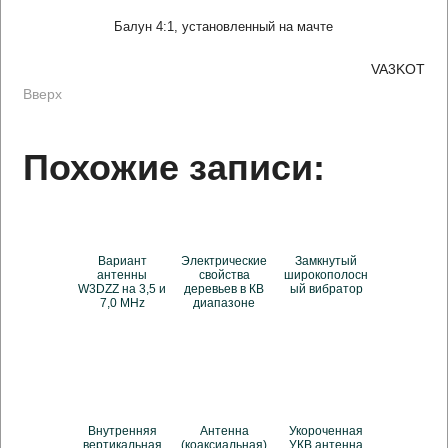
Балун 4:1, установленный на мачте
VA3KOT
Вверх
Похожие записи:
Вариант
Электрические
Замкнутый
антенны
свойства
широкополосн
W3DZZ на 3,5 и
деревьев в КВ
ый вибратор
7,0 MHz
диапазоне
Внутренняя
Антенна
Укороченная
вертикальная
(коаксиальная)
УКВ антенна