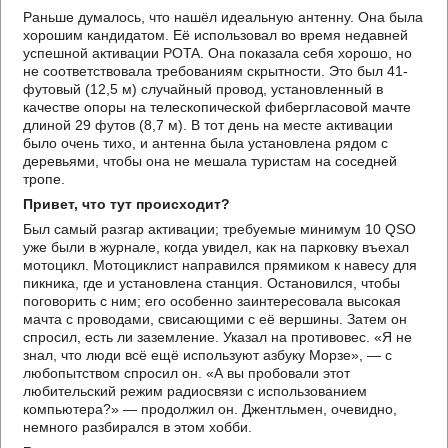
Раньше думалось, что нашёл идеальную антенну. Она была
хорошим кандидатом. Её использовал во время недавней
успешной активации POTA. Она показала себя хорошо, но
не соответствовала требованиям скрытности. Это был 41-
футовый (12,5 м) случайный провод, установленный в
качестве опоры на телескопической фибергласовой мачте
длиной 29 футов (8,7 м). В тот день на месте активации
было очень тихо, и антенна была установлена рядом с
деревьями, чтобы она не мешала туристам на соседней
тропе.
Привет, что тут происходит?
Был самый разгар активации; требуемые минимум 10 QSO
уже были в журнале, когда увидел, как на парковку въехал
мотоцикл. Мотоциклист направился прямиком к навесу для
пикника, где и установлена станция. Остановился, чтобы
поговорить с ним; его особенно заинтересовала высокая
мачта с проводами, свисающими с её вершины. Затем он
спросил, есть ли заземление. Указал на противовес. «Я не
знал, что люди всё ещё используют азбуку Морзе», — с
любопытством спросил он. «А вы пробовали этот
любительский режим радиосвязи с использованием
компьютера?» — продолжил он. Джентльмен, очевидно,
немного разбирался в этом хобби.