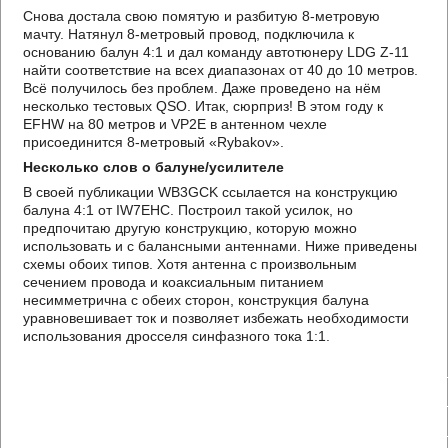
Снова достала свою помятую и разбитую 8-метровую
мачту. Натянул 8-метровый провод, подключила к
основанию балун 4:1 и дал команду автотюнеру LDG Z-11
найти соответствие на всех диапазонах от 40 до 10 метров.
Всё получилось без проблем. Даже проведено на нём
несколько тестовых QSO. Итак, сюрприз! В этом году к
EFHW на 80 метров и VP2E в антенном чехле
присоединится 8-метровый «Rybakov».
Несколько слов о балуне/усилителе
В своей публикации WB3GCK ссылается на конструкцию
балуна 4:1 от IW7EHC. Построил такой усилок, но
предпочитаю другую конструкцию, которую можно
использовать и с балансными антеннами. Ниже приведены
схемы обоих типов. Хотя антенна с произвольным
сечением провода и коаксиальным питанием
несимметрична с обеих сторон, конструкция балуна
уравновешивает ток и позволяет избежать необходимости
использования дросселя синфазного тока 1:1.