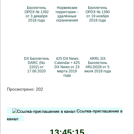
Бюллетень
Норвежские
Бюллетень
OPDX № 1392
территории –
OPDX № 1390
от 3 декабря
удалённые
от 19 ноября
2018 года
ограничения
2018 года
DX Бюллетень
425 DX News
ARRL DX
DARC (No
Calendar + 425
Бюллетень
2202) от
DX News от 23
ARLD028 от 5
17.06.2020
марта 2019
июля 2018 года
года
Просмотрено:
202
Ссылка-приглашение в
канал
13:45:16