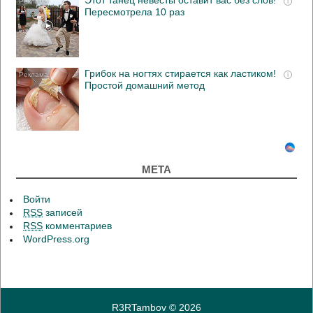
Этот танец невесты оставит вас без слов!
i
Пересмотрела 10 раз
Грибок на ногтях стирается как ластиком!
i
Простой домашний метод
МЕТА
Войти
RSS
записей
RSS
комментариев
WordPress.org
R3RTambov
© 2026