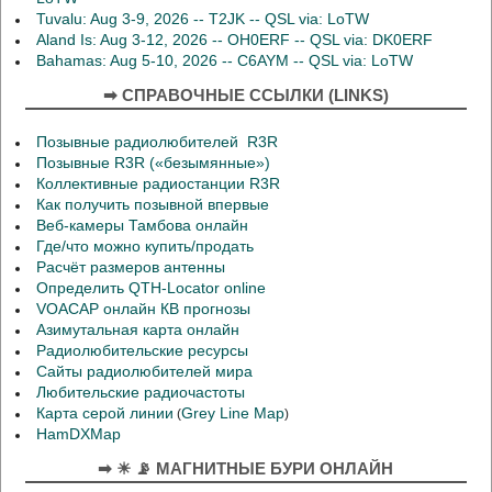
Tuvalu: Aug 3-9, 2026 -- T2JK -- QSL via: LoTW
Aland Is: Aug 3-12, 2026 -- OH0ERF -- QSL via: DK0ERF
Bahamas: Aug 5-10, 2026 -- C6AYM -- QSL via: LoTW
➡ СПРАВОЧНЫЕ ССЫЛКИ (LINKS)
Позывные радиолюбителей R3R
Позывные R3R («безымянные»)
Коллективные радиостанции R3R
Как получить позывной впервые
Веб-камеры Тамбова онлайн
Где/что можно купить/продать
Расчёт размеров антенны
Определить QTH-Locator online
VOACAP онлайн КВ прогнозы
Азимутальная карта онлайн
Радиолюбительские ресурсы
Сайты радиолюбителей мира
Любительские радиочастоты
Карта серой линии
Grey Line Map
(
)
HamDXMap
➡ ☀ 📡 МАГНИТНЫЕ БУРИ ОНЛАЙН