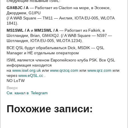
следующие позывные ISWL:
GX4BJC / A
— Работает из Clacton на море, в Эссексе,
Джорджем, G1IPU
(/ A WAB Square — TM11 — Англия, IOTA EU-005, WLOTA
1841).
MS1SWL / A
и
MM1SWL / A
— Работает из Falkirk, в
Шотландии, Brian, GM4XQJ. (/ A WAB Square — NS97 —
Шотландия, IOTA EU-005, WLOTA 1234).
ВСЕ QSL будут обрабатываться Dick, M5DIK — QSL
Manager и НЕ отдельным оператором
ISWL является членом Европейского клуба PSK. Все QSL
информация находится
на
www.iswl.org.uk
или
www.qrzcq.com
или
www.qrz.com
или
через
www.eQSL.cc
.
NO LoTW
Вверх
См. канал в
Telegram
Похожие записи: