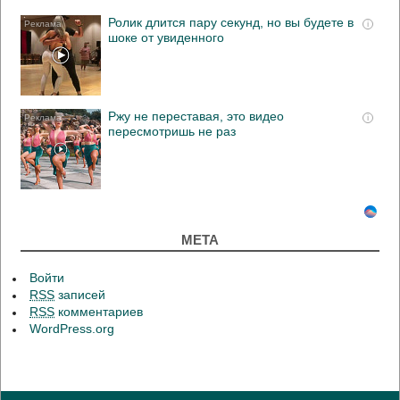
Ролик длится пару секунд, но вы будете в
i
шоке от увиденного
Ржу не переставая, это видео
i
пересмотришь не раз
МЕТА
Войти
RSS
записей
RSS
комментариев
WordPress.org