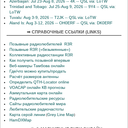
Azerbaijan: Jul 23-Aug 8, 2026 -- 4K -- QSL via: LoTW
Trinidad and Tobago: Jul 25-Aug 9, 2026 -- 9Y4 -- QSL via:
LoTW
Tuvalu: Aug 3-9, 2026 -- T2JK -- QSL via: LoTW
Aland Is: Aug 3-12, 2026 -- OH0ERF -- QSL via: DK0ERF
➡ СПРАВОЧНЫЕ ССЫЛКИ (LINKS)
Позывные радиолюбителей R3R
Позывные R3R («безымянные»)
Коллективные радиостанции R3R
Как получить позывной впервые
Веб-камеры Тамбова онлайн
Где/что можно купить/продать
Расчёт размеров антенны
Определить QTH-Locator online
VOACAP онлайн КВ прогнозы
Азимутальная карта онлайн
Радиолюбительские ресурсы
Сайты радиолюбителей мира
Любительские радиочастоты
Карта серой линии
Grey Line Map
(
)
HamDXMap