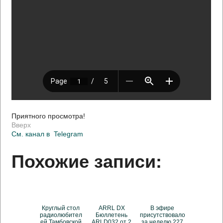
Приятного просмотра!
Вверх
См. канал в
Telegram
Похожие записи:
Круглый стол
ARRL DX
В эфире
радиолюбител
Бюллетень
присутствовало
ей Тамбовской
ARLD032 от 2
за неделю 227