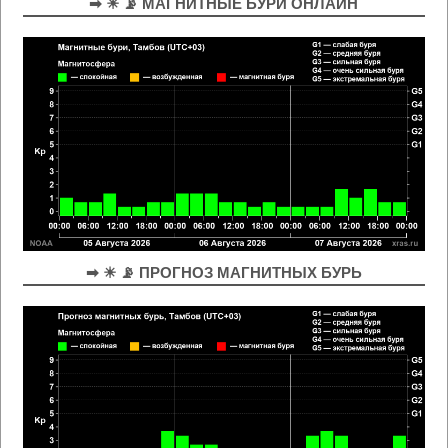
➡ ☀ 📡 МАГНИТНЫЕ БУРИ ОНЛАЙН
➡ ☀ 📡 ПРОГНОЗ МАГНИТНЫХ БУРЬ