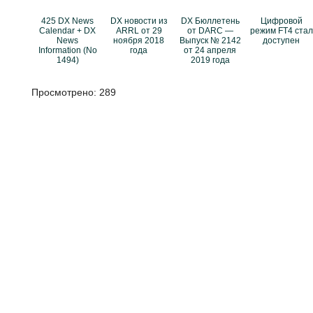
425 DX News
DX новости из
DX Бюллетень
Цифровой
Calendar + DX
ARRL от 29
от DARC —
режим FT4 стал
News
ноября 2018
Выпуск № 2142
доступен
Information (No
года
от 24 апреля
1494)
2019 года
Просмотрено:
289