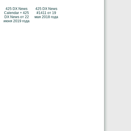
425 DX News
425 DX News
Calendar + 425
#1411 от 19
DX News от 22
мая 2018 года
июня 2019 года