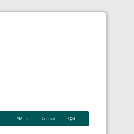
УМ
Contest
QSL