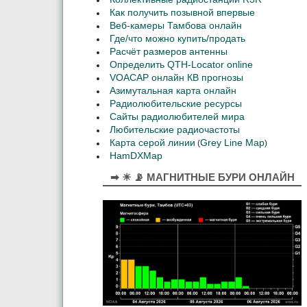
Как получить позывной впервые
Веб-камеры Тамбова онлайн
Где/что можно купить/продать
Расчёт размеров антенны
Определить QTH-Locator online
VOACAP онлайн КВ прогнозы
Азимутальная карта онлайн
Радиолюбительские ресурсы
Сайты радиолюбителей мира
Любительские радиочастоты
Карта серой линии
Grey Line Map
(
)
HamDXMap
➡ ☀ 📡 МАГНИТНЫЕ БУРИ ОНЛАЙН