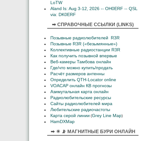
LoTW
Aland Is: Aug 3-12, 2026 -- OH0ERF -- QSL
via: DK0ERF
➡ СПРАВОЧНЫЕ ССЫЛКИ (LINKS)
Позывные радиолюбителей R3R
Позывные R3R («безымянные»)
Коллективные радиостанции R3R
Как получить позывной впервые
Веб-камеры Тамбова онлайн
Где/что можно купить/продать
Расчёт размеров антенны
Определить QTH-Locator online
VOACAP онлайн КВ прогнозы
Азимутальная карта онлайн
Радиолюбительские ресурсы
Сайты радиолюбителей мира
Любительские радиочастоты
Карта серой линии
Grey Line Map
(
)
HamDXMap
➡ ☀ 📡 МАГНИТНЫЕ БУРИ ОНЛАЙН