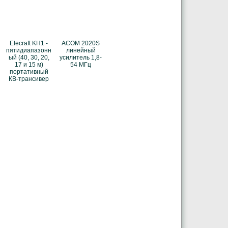
Elecraft KH1 -
ACOM 2020S
пятидиапазонн
линейный
ый (40, 30, 20,
усилитель 1,8-
17 и 15 м)
54 МГц
портативный
КВ-трансивер