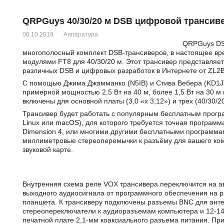
QRPGuys 40/30/20 м DSB цифровой трансив
06.10.2019
Аппаратура
QRPGuys DSB
многополосный комплект DSB-трансиверов, в настоящее в
модулями FT8 для 40/30/20 м. Этот трансивер представляе
различных DSB и цифровых разработок в Интернете от ZL2B
С помощью Джима Джамманко (N5IB) и Стива Вебера (KD1J
примерной мощностью 2,5 Вт на 40 м, более 1,5 Вт на 30 м 
включены для основной платы (3,0 «x 3,12») и трех (40/30/2
Трансивер будет работать с популярным бесплатным прог
Linux или macOS), для которого требуется точная програм
Dimension 4, или многими другими бесплатными программам
миллиметровые стереоперемычки к разъёму для вашего ком
звуковой карте.
Внутренняя схема реле VOX трансивера переключится на а
выходного аудиосигнала от программного обеспечения на 
планшета. К трансиверу подключены разъемы BNC для ант
стереопереключатели к аудиоразъемам компьютера и 12-14 
печатной плате 2,1-мм коаксиального разъема питания. Пр