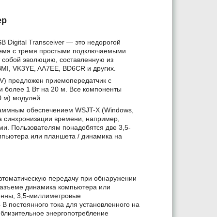
ер
 Digital Transceiver — это недорогой
ремя с тремя простыми подключаемыми
т собой эволюцию, составленную из
MI, VK3YE, AA7EE, BD6CR и других.
V) предложен приемопередатчик с
и более 1 Вт на 20 м. Все компоненты
0 м) модулей.
раммным обеспечением WSJT-X (Windows,
ма синхронизации времени, например,
и. Пользователям понадобятся две 3,5-
пьютера или планшета / динамика на
втоматическую передачу при обнаружении
разъеме динамика компьютера или
енны, 3,5-миллиметровые
В постоянного тока для установленного на
иблизительное энергопотребление