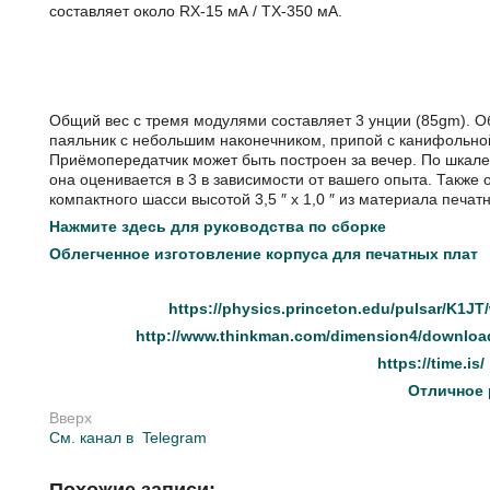
составляет около RX-15 мА / TX-350 мА.
Общий вес с тремя модулями составляет 3 унции (85gm).
паяльник с небольшим наконечником, припой с канифольно
Приёмопередатчик может быть построен за вечер. По шкале 
она оценивается в 3 в зависимости от вашего опыта. Также
компактного шасси высотой 3,5 ″ х 1,0 ″ из ​​материала печат
Нажмите здесь для руководства по сборке
Облегченное изготовление корпуса для печатных плат
https://physics.princeton.edu/pulsar/K1JT/
http://www.thinkman.com/dimension4/downloa
https://time.is/
Отличное 
Вверх
См. канал в
Telegram