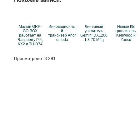
Похожие записи:
Малый QRP-
Инновационны
Линейный
Новые КВ
GO-BOX
й
усилитель
трансиверы
работает на
трансивер Andr
Gemini DX1200
Kenwood и
Raspberry Pi4,
omeda
1,8-70 МГц
Yaesu
KX2 и TH-D74
Просмотрено:
3 291