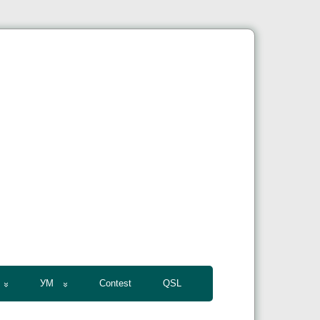
УМ
Contest
QSL